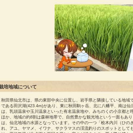
栽培地域について
秋田県仙北市は、県の東部中央に位置し、岩手県と隣接している地域
である田沢湖(423.4m)があり、東に秋田駒ヶ岳、北に八幡平、南は
は、乳頭温泉や玉川温泉といった有名温泉地や、みちのくの小京都と
ほか、地域の約8割は森林地帯で、自然豊かな観光地という一面もあり
は、仙北地域の水源となっています。その中の一つ「桧木内川（ひの
れ、アユ、ヤマメ、イワナ、サクラマスの渓流釣りのスポットとしても