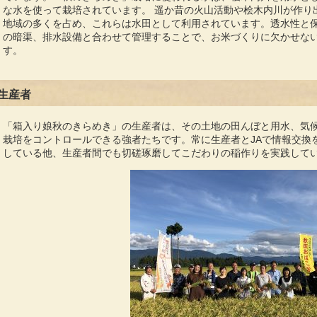
な水を使って栽培されています。 遥か昔の火山活動や桧木内川が作り
地域の多くを占め、これらは水田として利用されています。透水性と
の暗渠、排水設備と合わせて管理することで、お米づくりに欠かせな
す。
生産者
「箱入り娘秋のきらめき」の生産者は、その土地の田んぼと用水、気
栽培をコントロールできる強者たちです。常に生産者とJAで情報交換
している他、生産者間でも切磋琢磨してこだわりの稲作りを実践して