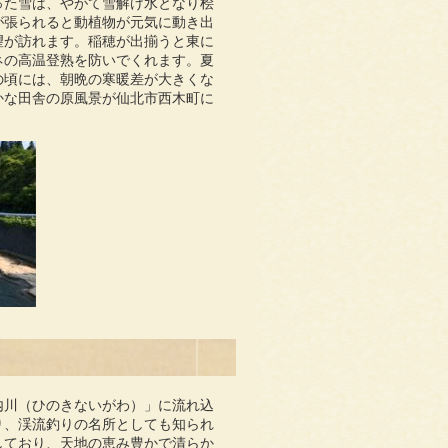
った雪は、やがて雪解け水となり桧
が張られると動植物が元気に動き出
望が訪れます。稲穂が出揃うと東に
ネの高温登熟を防いでくれます。夏
の頃には、朝晩の寒暖差が大きくな
かな田舎の原風景が仙北市西木町に
内川（ひのきないがわ）」に流れ込
り、渓流釣りの名所としても知られ
しており、天地の恵み豊かで清らか