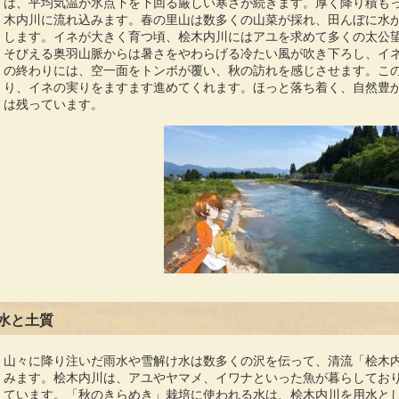
は、平均気温が氷点下を下回る厳しい寒さが続きます。厚く降り積も
木内川に流れ込みます。春の里山は数多くの山菜が採れ、田んぼに水
します。イネが大きく育つ頃、桧木内川にはアユを求めて多くの太公
そびえる奥羽山脈からは暑さをやわらげる冷たい風が吹き下ろし、イ
の終わりには、空一面をトンボが覆い、秋の訪れを感じさせます。こ
り、イネの実りをますます進めてくれます。ほっと落ち着く、自然豊
は残っています。
水と土質
山々に降り注いだ雨水や雪解け水は数多くの沢を伝って、清流「桧木
みます。桧木内川は、アユやヤマメ、イワナといった魚が暮らしてお
ています。「秋のきらめき」栽培に使われる水は、桧木内川を用水と