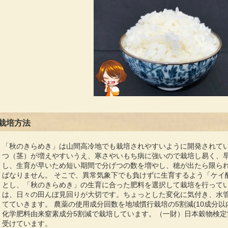
栽培方法
「秋のきらめき」は山間高冷地でも栽培されやすいように開発されて
つ（茎）が増えやすいうえ、寒さやいもち病に強いので栽培し易く、
し、生育が早いため短い期間で分げつの数を増やし、穂が出たら限ら
ばなりません。 そこで、異常気象下でも負けずに生育するよう「ケイ
とし、「秋のきらめき」の生育に合った肥料を選択して栽培を行って
は、日々の田んぼ見回りが大切です。ちょっとした変化に気付き、水
てていきます。 農薬の使用成分回数を地域慣行栽培の5割減(10成分
化学肥料由来窒素成分5割減で栽培しています。（一財）日本穀物検定
受けています。