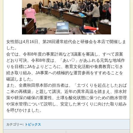
女性部は4月16日、第28回通常総代会と研修会を本店で開催しま
した。
会では、令和8年度の事業計画など3議案を審議し、すべて原案
どおり可決。令和8年度は、「あい♡」があふれる元気な地域作
りを目標にJAをよりどころに、教育文化活動や食農教育に引き
続き取り組み、JA事業への積極的な運営参画をすすめることを
確認しました。
また、全農秋田県本部の担当者は、「土づくりを起点としたおば
こ米の再構築」と題して講演。近年の異常高温を踏まえ、排水対
策や耕深の確保の重要性、土壌を酸化状態に保つための飽水管理
や深水管理について説明し、安定した米づくりに向けた取り組み
を呼びかけました。
カテゴリー:
トピックス